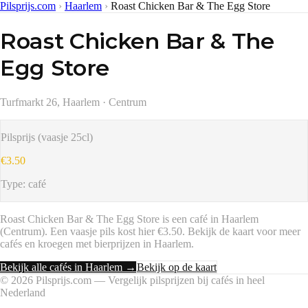
Pilsprijs.com
›
Haarlem
›
Roast Chicken Bar & The Egg Store
Roast Chicken Bar & The
Egg Store
Turfmarkt 26, Haarlem
· Centrum
Pilsprijs (vaasje 25cl)
€3.50
Type:
café
Roast Chicken Bar & The Egg Store
is een
café
in
Haarlem
(Centrum)
.
Een vaasje pils kost hier €3.50.
Bekijk de kaart voor meer
cafés en kroegen met bierprijzen in
Haarlem
.
Bekijk alle cafés in
Haarlem
→
Bekijk op de kaart
©
2026
Pilsprijs.com — Vergelijk pilsprijzen bij cafés in heel
Nederland