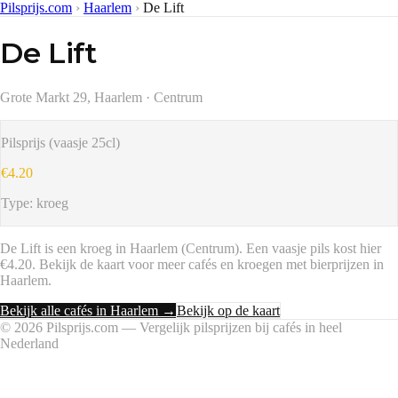
Pilsprijs.com
›
Haarlem
›
De Lift
De Lift
Grote Markt 29, Haarlem
· Centrum
Pilsprijs (vaasje 25cl)
€4.20
Type:
kroeg
De Lift
is een
kroeg
in
Haarlem
(Centrum)
.
Een vaasje pils kost hier
€4.20.
Bekijk de kaart voor meer cafés en kroegen met bierprijzen in
Haarlem
.
Bekijk alle cafés in
Haarlem
→
Bekijk op de kaart
©
2026
Pilsprijs.com — Vergelijk pilsprijzen bij cafés in heel
Nederland