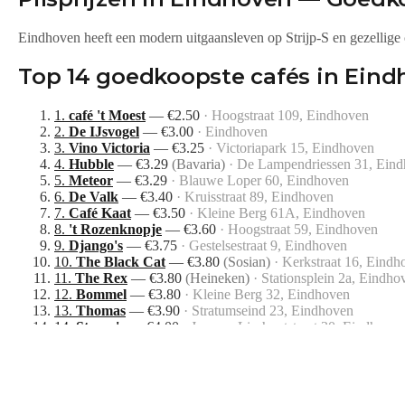
Eindhoven heeft een modern uitgaansleven op Strijp-S en gezellige 
Top
14
goedkoopste cafés in
Eind
1
.
café 't Moest
—
€
2.50
·
Hoogstraat 109, Eindhoven
2
.
De IJsvogel
—
€
3.00
·
Eindhoven
3
.
Vino Victoria
—
€
3.25
·
Victoriapark 15, Eindhoven
4
.
Hubble
—
€
3.29
(
Bavaria
)
·
De Lampendriessen 31, Ein
5
.
Meteor
—
€
3.29
·
Blauwe Loper 60, Eindhoven
6
.
De Valk
—
€
3.40
·
Kruisstraat 89, Eindhoven
7
.
Café Kaat
—
€
3.50
·
Kleine Berg 61A, Eindhoven
8
.
't Rozenknopje
—
€
3.60
·
Hoogstraat 59, Eindhoven
9
.
Django's
—
€
3.75
·
Gestelsestraat 9, Eindhoven
10
.
The Black Cat
—
€
3.80
(
Sosian
)
·
Kerkstraat 16, Eindh
11
.
The Rex
—
€
3.80
(
Heineken
)
·
Stationsplein 2a, Eindho
12
.
Bommel
—
€
3.80
·
Kleine Berg 32, Eindhoven
13
.
Thomas
—
€
3.90
·
Stratumseind 23, Eindhoven
14
.
Stacey's
—
€
4.00
·
Jan van Lieshoutstraat 30, Eindhoven
Alle prijzen zijn voor een vaasje pils (25cl). Prijzen worden dageli
vergelijken.