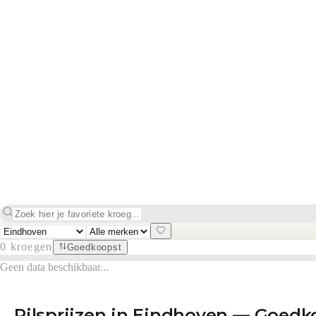
0
kroegen
Goedkoopst
Geen data beschikbaar...
Pilsprijzen in
Eindhoven
— Goedko