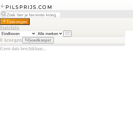
PILSPRIJS.COM
Toevoegen
Stats
Info
0
kroegen
Goedkoopst
Geen data beschikbaar...