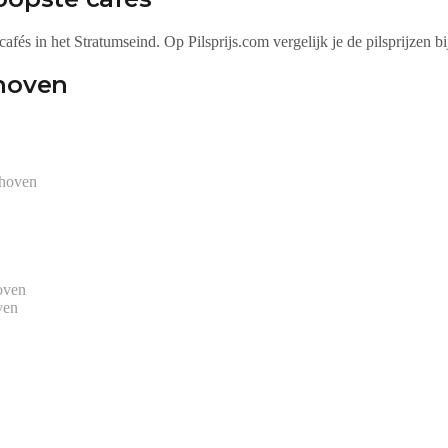
cafés in het Stratumseind.
Op Pilsprijs.com vergelijk je de pilsprijzen b
hoven
dhoven
oven
ven
jks bijgewerkt via meldingen van bezoekers en lokaal onderzoek. Bekijk d