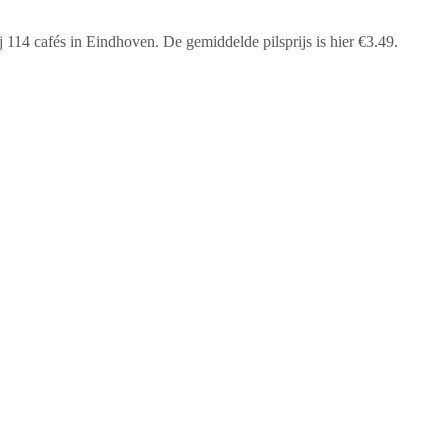
ij
114 cafés
in
Eindhoven
.
De gemiddelde pilsprijs is hier €3.49.
e interactieve kaart hierboven om cafés te filteren en te