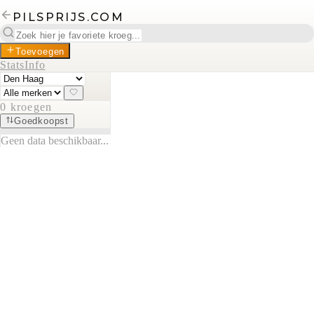
PILSPRIJS.COM
Toevoegen
Stats
Info
0
kroegen
Goedkoopst
Geen data beschikbaar...