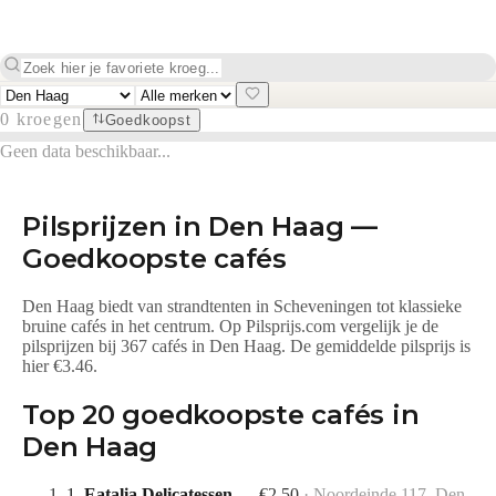
0
kroegen
Goedkoopst
Geen data beschikbaar...
Pilsprijzen in
Den Haag
—
Goedkoopste cafés
Den Haag biedt van strandtenten in Scheveningen tot klassieke
bruine cafés in het centrum.
Op Pilsprijs.com vergelijk je de
pilsprijzen bij
367 cafés
in
Den Haag
.
De gemiddelde pilsprijs is
hier €3.46.
Top
20
goedkoopste cafés in
Den Haag
1
.
Eatalia Delicatessen
—
€
2.50
·
Noordeinde 117, Den