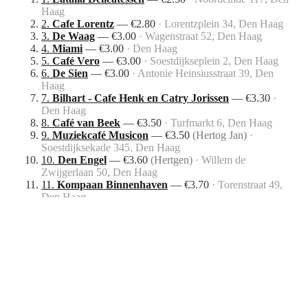
Haag
2
.
Cafe Lorentz
—
€
2.80
·
Lorentzplein 34, Den Haag
3
.
De Waag
—
€
3.00
·
Wagenstraat 52, Den Haag
4
.
Miami
—
€
3.00
·
Den Haag
5
.
Café Vero
—
€
3.00
·
Soestdijkseplein 2, Den Haag
6
.
De Sien
—
€
3.00
·
Antonie Heinsiusstraat 39, Den
Haag
7
.
Bilhart - Cafe Henk en Catry Jorissen
—
€
3.30
·
Den Haag
8
.
Café van Beek
—
€
3.50
·
Turfmarkt 6, Den Haag
9
.
Muziekcafé Musicon
—
€
3.50
(
Hertog Jan
)
·
Soestdijksekade 345, Den Haag
10
.
Den Engel
—
€
3.60
(
Hertgen
)
·
Willem de
Zwijgerlaan 50, Den Haag
11
.
Kompaan Binnenhaven
—
€
3.70
·
Torenstraat 49,
Den Haag
12
.
Bistro Jolly
—
€
3.75
(
Viera Moretti
)
·
Den Haag
13
.
Lokaal Duinoord
—
€
3.75
·
Den Haag
14
.
Granny's Corner
—
€
3.80
·
Rijnstraat 12, Den Haag
15
.
Grand Café Xieje
—
€
3.80
·
Leeghwaterkade 190,
Den Haag
16
.
Niko
—
€
3.80
·
Veenkade 5, Den Haag
17
.
Café Emma
—
€
3.80
·
Regentesseplein 222, Den
Haag