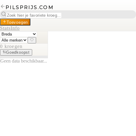
PILSPRIJS.COM
Toevoegen
Stats
Info
0
kroegen
Goedkoopst
Geen data beschikbaar...