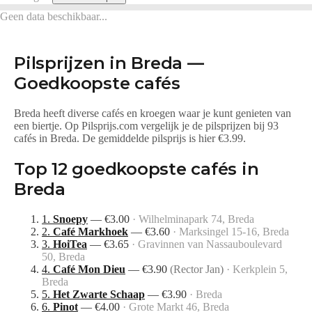
Geen data beschikbaar...
Pilsprijzen in
Breda
—
Goedkoopste cafés
Breda heeft diverse cafés en kroegen waar je kunt genieten van
een biertje.
Op Pilsprijs.com vergelijk je de pilsprijzen bij
93
cafés
in
Breda
.
De gemiddelde pilsprijs is hier €3.99.
Top
12
goedkoopste cafés in
Breda
1
.
Snoepy
—
€
3.00
·
Wilhelminapark 74, Breda
2
.
Café Markhoek
—
€
3.60
·
Marksingel 15-16, Breda
3
.
HoiTea
—
€
3.65
·
Gravinnen van Nassauboulevard
50, Breda
4
.
Café Mon Dieu
—
€
3.90
(
Rector Jan
)
·
Kerkplein 5,
Breda
5
.
Het Zwarte Schaap
—
€
3.90
·
Breda
6
.
Pinot
—
€
4.00
·
Grote Markt 46, Breda