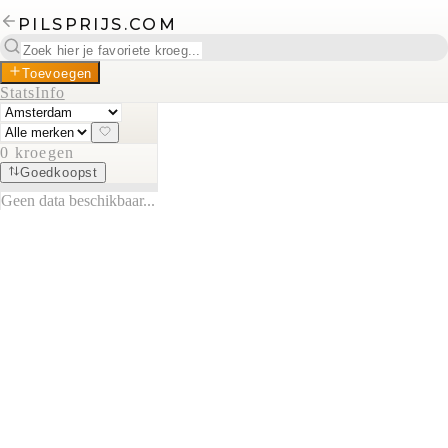
PILSPRIJS.COM
Toevoegen
Stats
Info
0
kroegen
Goedkoopst
Geen data beschikbaar...