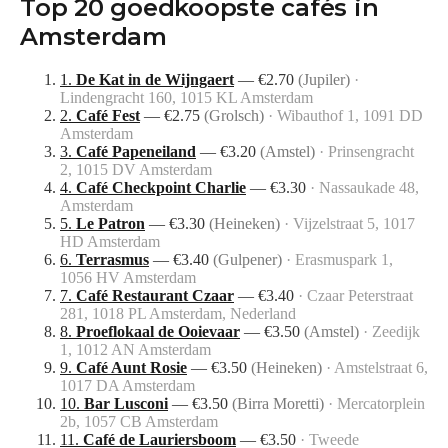
Top
20
goedkoopste cafés in
Amsterdam
1
.
De Kat in de Wijngaert
—
€
2.70
(
Jupiler
)
·
Lindengracht 160, 1015 KL Amsterdam
2
.
Café Fest
—
€
2.75
(
Grolsch
)
·
Wibauthof 1, 1091 DD
Amsterdam
3
.
Café Papeneiland
—
€
3.20
(
Amstel
)
·
Prinsengracht
2, 1015 DV Amsterdam
4
.
Café Checkpoint Charlie
—
€
3.30
·
Nassaukade 48,
Amsterdam
5
.
Le Patron
—
€
3.30
(
Heineken
)
·
Vijzelstraat 5, 1017
HD Amsterdam
6
.
Terrasmus
—
€
3.40
(
Gulpener
)
·
Erasmuspark 1,
1056 HV Amsterdam
7
.
Café Restaurant Czaar
—
€
3.40
·
Czaar Peterstraat
281, 1018 PL Amsterdam, Nederland
8
.
Proeflokaal de Ooievaar
—
€
3.50
(
Amstel
)
·
Zeedijk
1, 1012 AN Amsterdam
9
.
Café Aunt Rosie
—
€
3.50
(
Heineken
)
·
Amstelstraat 6,
1017 DA Amsterdam
10
.
Bar Lusconi
—
€
3.50
(
Birra Moretti
)
·
Mercatorplein
2b, 1057 CB Amsterdam
11
.
Café de Lauriersboom
—
€
3.50
·
Tweede